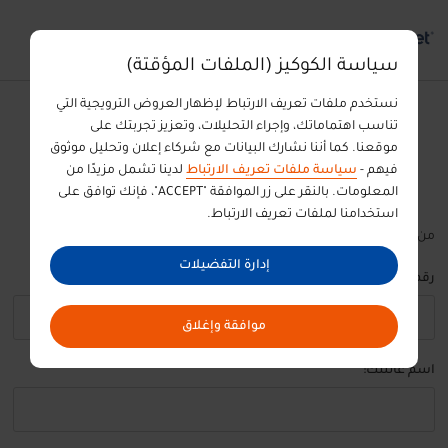
سياسة الكوكيز (الملفات المؤقتة)
نستخدم ملفات تعريف الارتباط لإظهار العروض الترويجية التي
تناسب اهتماماتك، وإجراء التحليلات، وتعزيز تجربتك على
إدارة حجزك.
موقعنا. كما أننا نشارك البيانات مع شركاء إعلان وتحليل موثوق
فيهم -
سياسة ملفات تعريف الارتباط
لدينا تشمل مزيدًا من
المعلومات. بالنقر على زر الموافقة "ACCEPT"، فإنك توافق على
استخدامنا لملفات تعريف الارتباط.
من أجل البدأ، الرجاء تزويدنا برقم الحجز، اللقب وبريدك الألكتروني.
إدارة التفضيلات
رقم الحجز: *
موافقة وإغلاق
اسم عائلتك: *