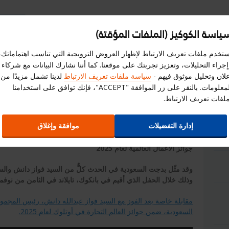
ياسة الكوكيز (الملفات المؤقتة)
سجل هنا
إختر الموقع الالكترونى
استبيان
الم
ستخدم ملفات تعريف الارتباط لإظهار العروض الترويجية التي تناسب اهتماماتك،
جراء التحليلات، وتعزيز تجربتك على موقعنا. كما أننا نشارك البيانات مع شركاء
العروض
علاقات المستثمرين
ا
علان وتحليل موثوق فيهم -
سياسة ملفات تعريف الارتباط
لدينا تشمل مزيدًا من
المعلومات. بالنقر على زر الموافقة "ACCEPT"، فإنك توافق على استخدامنا
ملفات تعريف الارتباط.
اخبار بدجت
إدارة التفضيلات
موافقة وإغلاق
جوائز الأعمال العالمية لعام 2025
وقد مثّل بدجت السعودية في الحدث كلٌّ من السيد فواز دانش والسيد
وذلك خلال الحفل الذي أقيم في بانكوك، تايلاند في الثامن من نوفمبر 025
مقابلة خاصة بعد الفوز مع السيد فواز عبدالله دانش، رئيس المجم
السعودية، ضمن جوائز العالم التجارة في أوتلوك لعام 2025.