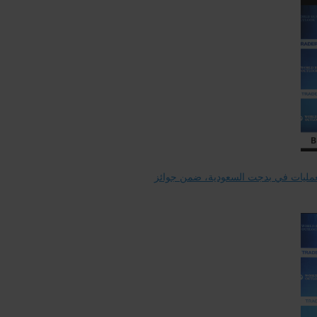
 للعمليات في بدجت السعودية، ضمن جوائز