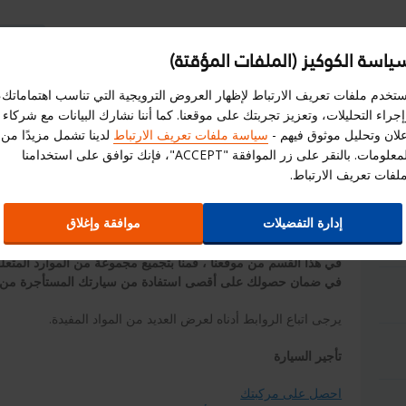
ياسة الكوكيز (الملفات المؤقتة)
سجل هنا
إختر الموقع الالكترونى
استبيان
الم
ستخدم ملفات تعريف الارتباط لإظهار العروض الترويجية التي تناسب اهتماماتك،
جراء التحليلات، وتعزيز تجربتك على موقعنا. كما أننا نشارك البيانات مع شركاء
العروض
علاقات المستثمرين
ا
علان وتحليل موثوق فيهم -
سياسة ملفات تعريف الارتباط
لدينا تشمل مزيدًا من
المعلومات. بالنقر على زر الموافقة "ACCEPT"، فإنك توافق على استخدامنا
ملفات تعريف الارتباط.
المساعدة والنصائح من بدجت
إدارة التفضيلات
موافقة وإغلاق
في هذا القسم من موقعنا ، قمنا بتجميع مجموعة من الموارد المتعل
في ضمان حصولك على أقصى استفادة من سيارتك المستأجرة من
يرجى اتباع الروابط أدناه لعرض العديد من المواد المفيدة.
تأجير السيارة
احصل على مركبتك