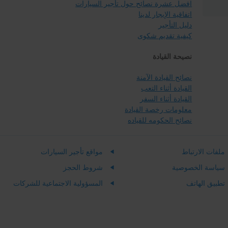
افضل عشرة نصائح حول تأجير السيارات
اتفاقية الإيجار لدينا
دليل التأجير
كيفية تقديم شكوى
نصيحة القيادة
نصائح القيادة الآمنة
القيادة أثناء التعب
القيادة أثناء السفر
معلومات رخصة القيادة
نصائح الحكومه للقياده
ملفات الارتباط
مواقع تأجير السيارات
سياسة الخصوصية
شروط الحجز
تطبيق الهاتف
المسؤولية الاجتماعية للشركات