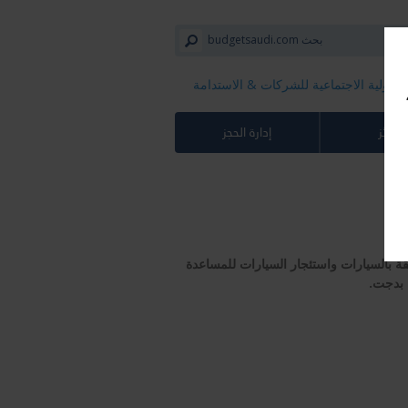
سؤولية الاجتماعية للشركات​ & الاستدامة
لجوائز
إدارة الحجز
قة بالسيارات واستئجار السيارات للمساعدة
 بدجت
.