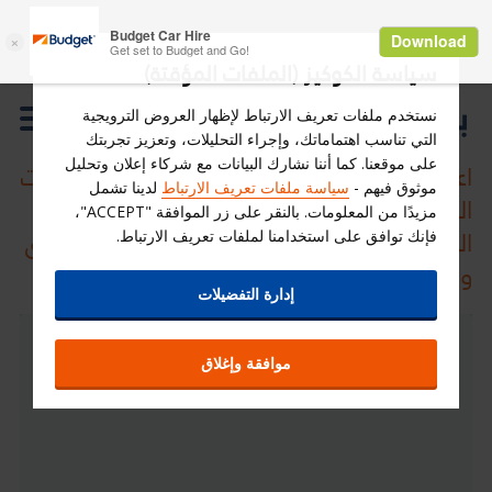
سياسة الكوكيز (الملفات المؤقتة)
نستخدم ملفات تعريف الارتباط لإظهار العروض الترويجية
التي تناسب اهتماماتك، وإجراء التحليلات، وتعزيز تجربتك
على موقعنا. كما أننا نشارك البيانات مع شركاء إعلان وتحليل
اعلان الشركة المتحدة الدولية للمواصلات (بدجت
موثوق فيهم -
سياسة ملفات تعريف الارتباط
لدينا تشمل
السعودية) عن دعوة مساهميها لحضور اجتماع
مزيدًا من المعلومات. بالنقر على زر الموافقة "ACCEPT"،
الجمعية العامة العادية (الاجتماع الأول) عن طريق
فإنك توافق على استخدامنا لملفات تعريف الارتباط.
وسائل التقنية الحديثة
إدارة التفضيلات
بند
توضيح
موافقة وإغلاق
يسر مجلس إدارة الشركة المتحدة الدولية
للمواصلات (بدجت السعودية) دعوة السادة
المساهمين لحضور اجتماع الجمعية العامة العادية
العاشرة (الاجتماع الأول) عن طريق وسائل التقنية
الحديثة باستخدام منظومة تداولاتي، وذلك حرصاً