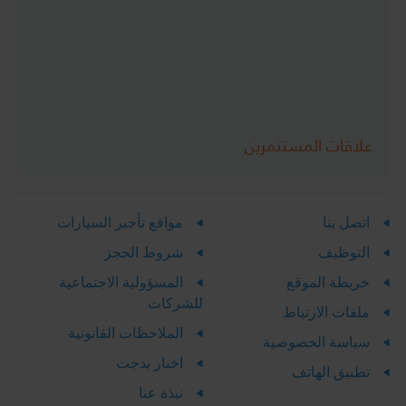
بريد إلكتروني e.baziz@budgetsaudi.com -
mazen@budgetsaudi.com-
rmandhour@budgetsaudi.com
الملفات
الملحقة
علاقات المستثمرين
اتصل بنا
مواقع تأجير السيارات
التوظيف
شروط الحجز
خريطة الموقع
المسؤولية الاجتماعية
للشركات
ملفات الارتباط
الملاحظات القانونية
سياسة الخصوصية
اخبار بدجت
تطبيق الهاتف
نبذة عنا