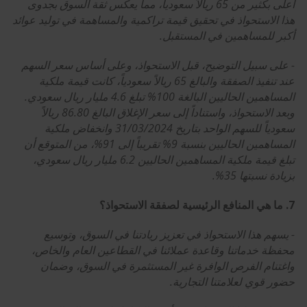
أعلى بكثير من 65 ريالاً سعودياً، مما يعكس ثقة السوق بجدوى
هذا الاستحواذ في تحقيق قيمة تراكمية والمساهمة في توليد عوائد
أكبر للمساهمين في المستقبل.
- على سبيل التوضيح، قبل الاستحواذ، وعلى أساس سعر السهم
عند تنفيذ الصفقة والبالغ 65 ريالاً سعودياً، كانت قيمة ملكية
المساهمين الحاليين البالغة 100% تبلغ 4.6 مليار ريال سعودي.
وبعد الاستحواذ، واستناداً إلى سعر الإغلاق البالغ 86.80 ريالاً
سعودياً للسهم الواحد بتاريخ 31/03/2024 وانخفاض ملكية
المساهمين الحاليين بنسبة 9% تقريباً إلى 91%، من المتوقع أن
تبلغ قيمة ملكية المساهمين الحاليين 6.2 مليار ريال سعودي،
بزيادة نسبتها 35%.
7. ما هي المنافع الرئيسية لصفقة الاستحواذ؟
- يسهم هذا الاستحواذ في تعزيز ريادتنا في السوق، وتوسيع
محفظة خدماتنا وقاعدة عملائنا في القطاعين العام والخاص،
واغتنام الفرص الوافرة غير المستثمرة في السوق، وضمان
حضور قوي لعلامتنا التجارية.