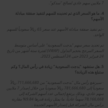
7 ملايين سهم عادي لصالح "سدكو".
4. ما هو السعر الذي تم تحديده للسهم لتنفيذ صفقة مبادلة
الأسهم؟
- تم تنفيذ صفقة مبادلة الأسهم عند سعر 65 ريالاً سعودياً للسهم
الواحد.
تم تحديد سعر سهم "بدجت السعودية" على أساس متوسط
السعر المرجح بحجم التداول (VWAP) لفترة ستة أشهر من تاريخ
24 فبراير 2023 حتى 24 أغسطس 2023.
5. هل ستشهد "بدجت السعودية" زيادة في رأس المال؟ وكم
ستبلغ هذه الزيادة؟
- سيرتفع رأس مال "بدجت السعودية" من 711,666,680 ريالاً
سعودياً إلى 781,666,680 ريالاً سعودياً من خلال إصدار 7 ملايين
سهم عادي، وبذلك يرتفع إجمالي عدد أسهم الشركة إلى
78,166,668 سهماً عادياً، ما يمثل زيادة قدرها 9.84% مقارنة
برأس مال الشركة قبل إصدار الأسهم الجديدة .