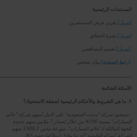
المستندات الرئيسية
[تنزيل]
تقرير عرض المستثمرين
[تنزيل]
نشرة الحقائق
[تنزيل]
تعميم المساهمين
[رابط الصفحة]
بيان صحفي
______________________________________________________________
الأسئلة الشائعة
1. ما هي الشروط والأحكام الرئيسية لصفقة الاستحواذ؟
- تستحوذ شركة "بدجت السعودية" على كامل أسهم شركة "عالم
السيارات" بنسبة 100% من خلال إصدار 7 ملايين سهم جديدة
للجهة المالكة لـ"عالم السيارات"، موزعة مابين 3,908,3 سهم
لشركة "سدكو القابضة" أي ما يعادل امتلاكها حصة 5%،