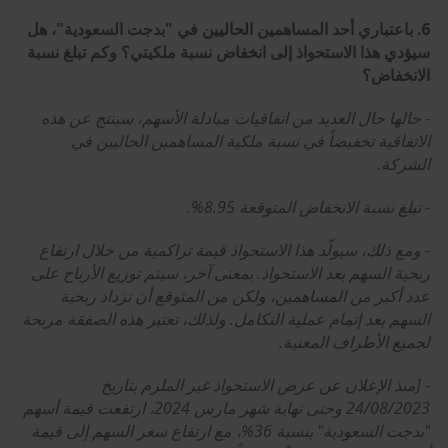
6. باعتباري أحد المساهمين الحاليين في "بدجت السعودية"، هل
سيؤدي هذا الاستحواذ إلى انخفاض نسبة ملكيتي؟ وكم تبلغ نسبة
الانخفاض؟
- حالها حال العديد من اتفاقيات مبادلة الأسهم، سينتج عن هذه
الاتفاقية تخفيضاً في نسبة ملكية المساهمين الحاليين في
الشركة.
- تبلغ نسبة الانخفاض المتوقعة 8.95%.
- ومع ذلك، سيولّد هذا الاستحواذ قيمة تراكمية من خلال ارتفاع
ربحية السهم بعد الاستحواذ. بمعنى آخر، سيتم توزيع الأرباح على
عدد أكبر من المساهمين، ولكن من المتوقع أن تزداد ربحية
السهم بعد إتمام عملية التكامل. ولذلك، تعتبر هذه الصفقة مربحة
لجميع الأطراف المعنية.
- [منذ الإعلان عن عرض الاستحواذ غير الملزم بتاريخ
24/08/2023 وحتى نهاية شهر مارس 2024، ارتفعت قيمة أسهم
"بدجت السعودية" بنسبة 36%، مع ارتفاع سعر السهم إلى قيمة