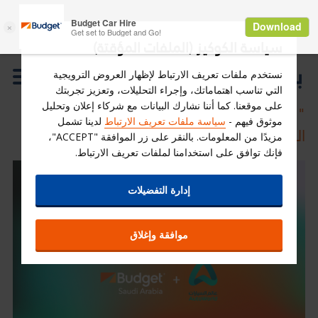
سياسة الكوكيز (الملفات المؤقتة)
نستخدم ملفات تعريف الارتباط لإظهار العروض الترويجية
التي تناسب اهتماماتك، وإجراء التحليلات، وتعزيز تجربتك
على موقعنا. كما أننا نشارك البيانات مع شركاء إعلان وتحليل
"بدجت السعودية" تستحوذ على "عالم
موثوق فيهم -
سياسة ملفات تعريف الارتباط
لدينا تشمل
السيارات"
مزيدًا من المعلومات. بالنقر على زر الموافقة "ACCEPT"،
فإنك توافق على استخدامنا لملفات تعريف الارتباط.
إدارة التفضيلات
موافقة وإغلاق