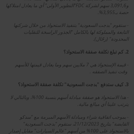
و3,091,6 سهم لشركة FDC"التطوير الأولى" أي ما يعادل امتلاكها
حصة بـ3,955%.
- ستقوم "بدجت السعودية" بتنفيذ الاستحواذ من خلال شركتها
التابعة والمملوكة لها بالكامل "الجذور الراسخة للنقليات
المحدودة" (رحّال).
2. كم تبلغ تكلفة صفقة الاستحواذ؟
- قيمة الإستحواذ هي 7 ملايين سهم وما يعادل قيمتها للأسهم
وقت تنفيذ الصفقه .
3. كيف ستدفع "بدجت السعودية" تكلفة صفقة الاستحواذ؟
- هذا الاستحواذ هو صفقة مبادلة أسهم بنسبة 100%، وبالتالي لا
يترتب علينا أي مبالغ مالية.
- بموجب اتفاقية شراء ومبادلة الأسهم المبرمة مع "سدكو
القابضة" بتاريخ 21/12/2023، ستقوم "بدجت السعودية"
بالاستحواذ على 100% من أسهم "عالم السيارات" مقابل إصدار