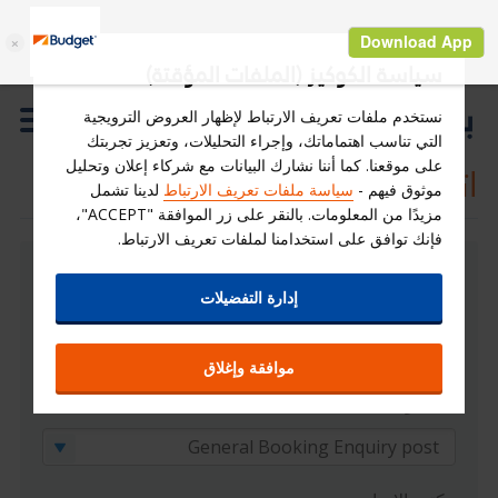
سياسة الكوكيز (الملفات المؤقتة)
نستخدم ملفات تعريف الارتباط لإظهار العروض الترويجية
التي تناسب اهتماماتك، وإجراء التحليلات، وتعزيز تجربتك
اتصل ببدجت
على موقعنا. كما أننا نشارك البيانات مع شركاء إعلان وتحليل
موثوق فيهم -
سياسة ملفات تعريف الارتباط
لدينا تشمل
مزيدًا من المعلومات. بالنقر على زر الموافقة "ACCEPT"،
فإنك توافق على استخدامنا لملفات تعريف الارتباط.
معلومات عامة
إدارة التفضيلات
جميع الحقول مطلوبة مالم يتم ذكر عكس ذلك
موافقة وإغلاق
المجموعة