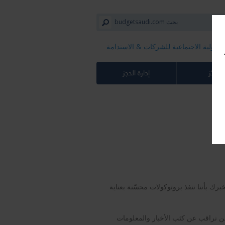
سؤولية الاجتماعية للشركات​ & الاستدامة
لجوائز
إدارة الحجز
رك بأننا ننفذ بروتوكولات محسّنة بعناية
ونحن نراقب عن كثب الأخبار والمعلومات