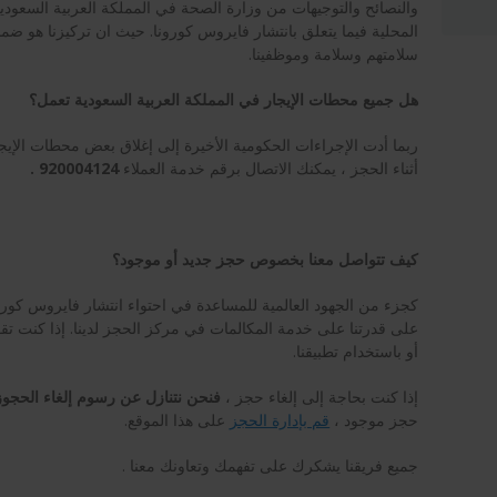
والنصائح والتوجيهات من وزارة الصحة في المملكة العربية السعودي
المحلية فيما يتعلق بانتشار فايروس كورونا. حيث ان تركيزنا هو ضمان
سلامتهم وسلامة وموظفينا.
هل جميع محطات الإيجار في المملكة العربية السعودية تعمل؟
ربما أدت الإجراءات الحكومية الأخيرة إلى إغلاق بعض محطات الإيجار
أثناء الحجز ، يمكنك الاتصال برقم خدمة العملاء
920004124
.
كيف تتواصل معنا بخصوص حجز جديد أو موجود؟
كجزء من الجهود العالمية للمساعدة في احتواء انتشار فايروس كورونا 
على قدرتنا على خدمة المكالمات في مركز الحجز لدينا. إذا كنت تقو
أو باستخدام تطبيقنا.
إذا كنت بحاجة إلى إلغاء حجز ،
فنحن نتنازل عن رسوم إلغاء الحجوزات التي
حجز موجود
،
قم بإدارة الحجز
على هذا الموقع.
جميع فريقنا يشكرك على تفهمك وتعاونك معنا .