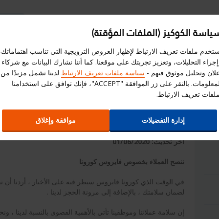
ياسة الكوكيز (الملفات المؤقتة)
سجل هنا
إختر الموقع الالكترونى
استبيان
الم
ستخدم ملفات تعريف الارتباط لإظهار العروض الترويجية التي تناسب اهتماماتك،
جراء التحليلات، وتعزيز تجربتك على موقعنا. كما أننا نشارك البيانات مع شركاء
العروض
علاقات المستثمرين
ا
علان وتحليل موثوق فيهم -
سياسة ملفات تعريف الارتباط
لدينا تشمل مزيدًا من
المعلومات. بالنقر على زر الموافقة "ACCEPT"، فإنك توافق على استخدامنا
ملفات تعريف الارتباط.
ننصح العملاء بخصوص فايروس كورونا .
إدارة التفضيلات
موافقة وإغلاق
آخر تحديث: 01/06/2020
ننصح العملاء بخصوص فايروس كورونا
في الوقت الذي كورونا فايروس سيطر فيه على الأخبار ، أردنا أن نخب
لضمان سلامتك ، بالإضافة إلى مرونة الحجز لدينا .
إن سلامة عملائنا وموظفينا تأتي بالأهمية القصوى بالنسبة لدينا ، 